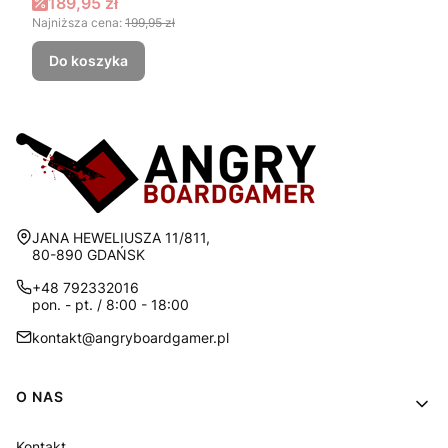
Cena promocyjna
189,95 zł
Najniższa cena:
199,95 zł
Do koszyka
Adres:
JANA HEWELIUSZA 11/811,
80-890 GDAŃSK
+48 792332016
pon. - pt. / 8:00 - 18:00
kontakt@angryboardgamer.pl
Linki w stopce
O NAS
Kontakt